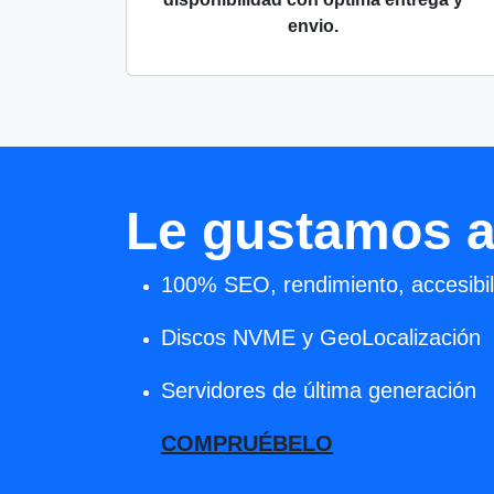
envio.
Le gustamos a
100% SEO, rendimiento, accesibili
Discos NVME y GeoLocalización
Servidores de última generación
COMPRUÉBELO