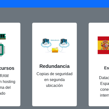
Redundancia
cursos
Es
Copias de seguridad
 RAM
Datac
en segunda
n hosting
Espa
ubicación
ma del
cone
ado
inter