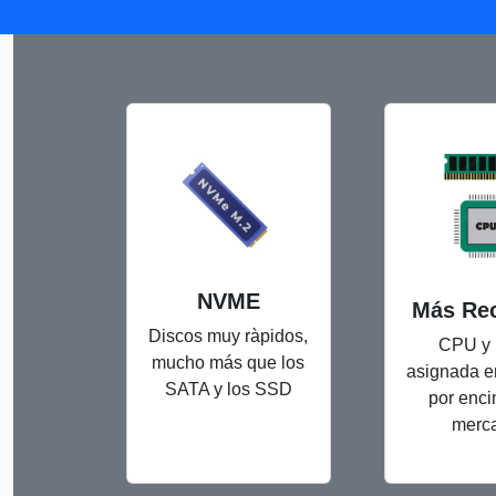
NVME
Más Re
Discos muy ràpidos,
CPU y
mucho más que los
asignada e
SATA y los SSD
por enci
merc