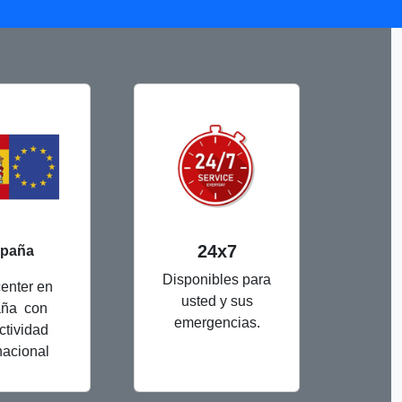
24x7
paña
Disponibles para
enter en
usted y sus
ña con
emergencias.
ctividad
nacional