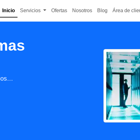
Inicio
Servicios
Ofertas
Nosotros
Blog
Área de clie
emas
cios…