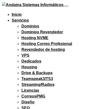
Inicio
Servicios
Dominios
Dominios Revendedor
Hosting NVME
Hosting Correo Profesional
Revendedor de hosting
VPS
Dedicados
Housing
Drive & Backups
Teamspeak3/TS3
Streaming/Radios
Licencias
CorreosPMG
Diseño
SEO