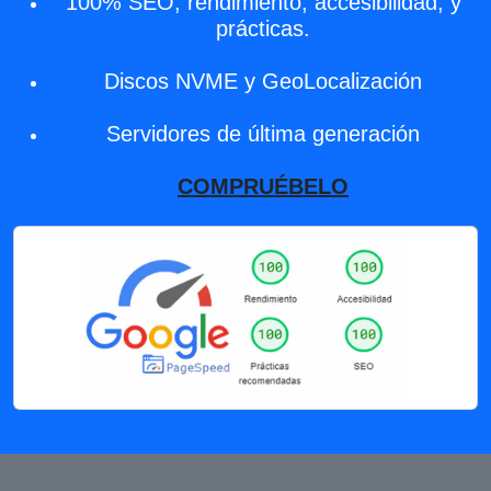
100% SEO, rendimiento, accesibilidad, y
prácticas.
Discos NVME y GeoLocalización
Servidores de última generación
COMPRUÉBELO