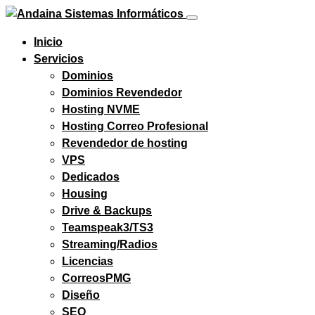
Inicio
Servicios
Dominios
Dominios Revendedor
Hosting NVME
Hosting Correo Profesional
Revendedor de hosting
VPS
Dedicados
Housing
Drive & Backups
Teamspeak3/TS3
Streaming/Radios
Licencias
CorreosPMG
Diseño
SEO